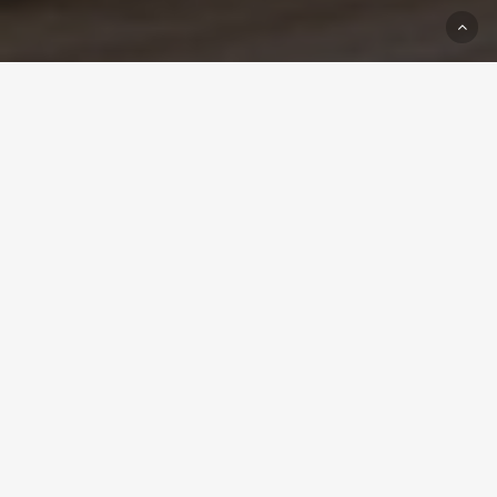
Als u besluit om te gaan verbouwen, komt er
heel wat op u af. De reden waarom er
verbouwd moet worden, is meestal wel
duidelijk. U wilt meer ruimte, een nieuwe
keuken of badkamer of het pand voldoet niet
meer aan de huidige eisen als het gaat om
isolatie en comfort. Wat meestal minder
duidelijk is, is wat de verbouwing met zich
meebrengt qua overlast, tijd en kosten. En
daar kunnen wij u goed bij helpen
Inventarisatie